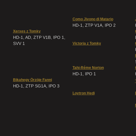
Como Jivono di Matario
HD-1, ZTP V1A, IPO 2
Xerxes z Tomky
HD-1, AD, ZTP V1B, IPO 1,
SVV 1
Victoria z Tomky
Tahi-Réme Norton
HD-1, IPO 1
Bikahegy Örzöje Fanni
HD-1, ZTP SG1A, IPO 3
Loytron Hedi