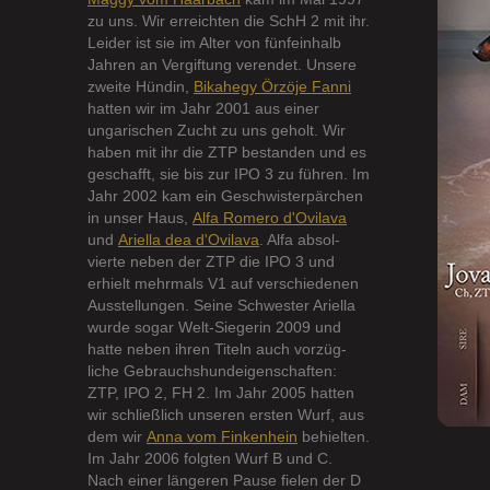
zu uns. Wir erreichten die SchH 2 mit ihr.
Leider ist sie im Alter von fünfeinhalb
Jahren an Vergiftung verendet. Unsere
zweite Hündin,
Bikahegy Örzöje Fanni
hatten wir im Jahr 2001 aus einer
ungarischen Zucht zu uns geholt. Wir
haben mit ihr die ZTP bestanden und es
geschafft, sie bis zur IPO 3 zu führen. Im
Jahr 2002 kam ein Geschwisterpärchen
in unser Haus,
Alfa Romero d'Ovilava
und
Ariella dea d'Ovilava
. Alfa absol-
vierte neben der ZTP die IPO 3 und
erhielt mehrmals V1 auf verschiedenen
Ausstellungen. Seine Schwester Ariella
wurde sogar Welt-Siegerin 2009 und
hatte neben ihren Titeln auch vorzüg-
liche Gebrauchshundeigenschaften:
ZTP, IPO 2, FH 2. Im Jahr 2005 hatten
wir schließlich unseren ersten Wurf, aus
dem wir
Anna vom Finkenhein
behielten.
Im Jahr 2006 folgten Wurf B und C.
Nach einer längeren Pause fielen der D