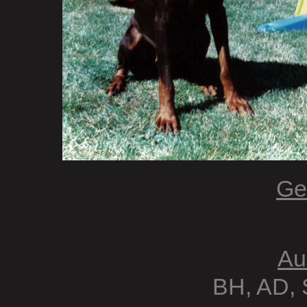
Ge
Au
BH, AD, 